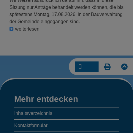
Wir weisen ausdrücklich darauf hin, dass in dieser
Sitzung nur Anträge behandelt werden können, die bis
spätestens Montag, 17.08.2026, in der Bauverwaltung
der Gemeinde eingegangen sind.
weiterlesen
Mehr
Mehr entdecken
entdecken,
Inhaltsverzeichnis
Anschrift/
Kontaktformular