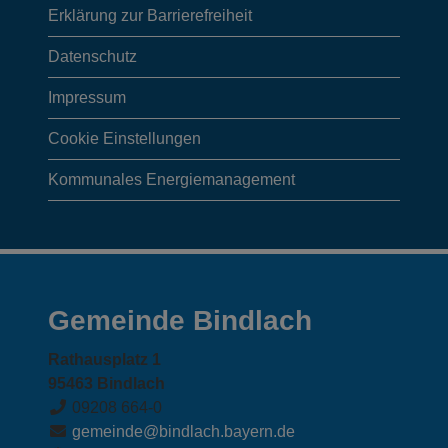
Öffnungszeiten
Erklärung zur Barrierefreiheit
Datenschutz
der
Impressum
Gemeinde
Cookie Einstellungen
und
Kommunales Energiemanagement
Webcams
Gemeinde Bindlach
Rathausplatz 1
95463 Bindlach
09208 664-0
gemeinde@bindlach.bayern.de