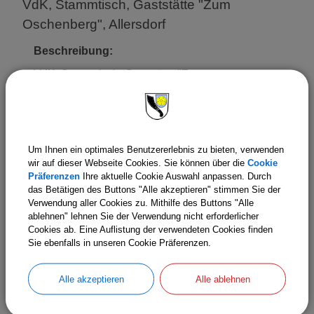
VdK, Stammtisch, Gaststätte "Zum
Oschenberg", Allersdorf
Beschreibung:
VdK, Stammtisch, Gaststätte "Zum
Oschenberg", Allersdorf
Termin:
08.05.2026 17:00 Uhr
Um Ihnen ein optimales Benutzererlebnis zu bieten, verwenden
wir auf dieser Webseite Cookies. Sie können über die
Cookie
Präferenzen
Ihre aktuelle Cookie Auswahl anpassen. Durch
das Betätigen des Buttons "Alle akzeptieren" stimmen Sie der
Evang. Kirche Bindlach, Kirche
Verwendung aller Cookies zu. Mithilfe des Buttons "Alle
ablehnen" lehnen Sie der Verwendung nicht erforderlicher
Kunterbunt „Heldenhaft“
Cookies ab. Eine Auflistung der verwendeten Cookies finden
Sie ebenfalls in unseren Cookie Präferenzen.
Beschreibung:
Evang. Kirche Bindlach, Kirche
Alle akzeptieren
Alle ablehnen
Kunterbunt „Heldenhaft“
Termin: