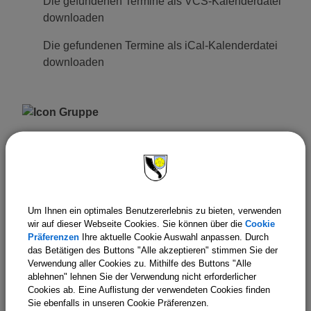
Die gefundenen Termine als VCS-Kalenderdatei
downloaden
Die gefundenen Termine als iCal-Kalenderdatei
downloaden
Um Ihnen ein optimales Benutzererlebnis zu bieten, verwenden
wir auf dieser Webseite Cookies. Sie können über die
Cookie
Sitzung des Gemeinderates
Präferenzen
Ihre aktuelle Cookie Auswahl anpassen. Durch
voraussichtlich am Montag, 17.08.2026...
das Betätigen des Buttons "Alle akzeptieren" stimmen Sie der
Verwendung aller Cookies zu. Mithilfe des Buttons "Alle
ablehnen" lehnen Sie der Verwendung nicht erforderlicher
Cookies ab. Eine Auflistung der verwendeten Cookies finden
Sie ebenfalls in unseren Cookie Präferenzen.