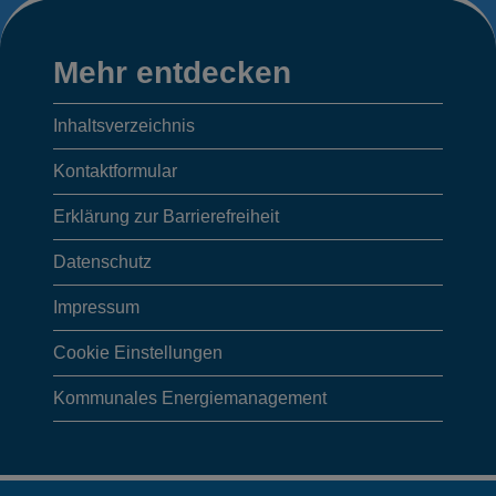
Mehr
Mehr entdecken
entdecken,
Inhaltsverzeichnis
Anschrift/
Kontaktformular
Öffnungszeiten
Erklärung zur Barrierefreiheit
Datenschutz
der
Impressum
Gemeinde
Cookie Einstellungen
und
Kommunales Energiemanagement
Webcams