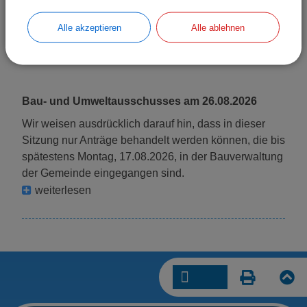
Alle akzeptieren
Alle ablehnen
Bau- und Umweltausschusses am 26.08.2026
Wir weisen ausdrücklich darauf hin, dass in dieser
Sitzung nur Anträge behandelt werden können, die bis
spätestens Montag, 17.08.2026, in der Bauverwaltung
der Gemeinde eingegangen sind.
weiterlesen