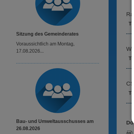
Ra
T
Sitzung des Gemeinderates
voraussichtlich am Montag,
Wa
17.08.2026...
T
CS
T
Bau- und Umweltausschusses am
Do
26.08.2026