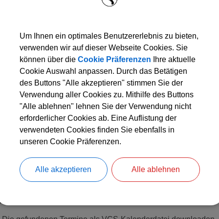
msadeeler Seniorenhilfe e. V., Kaffeetrinken, Sport
Um Ihnen ein optimales Benutzererlebnis zu bieten,
ermin:
07.05.2026 14:30 Uhr
verwenden wir auf dieser Webseite Cookies. Sie
können über die
Cookie Präferenzen
Ihre aktuelle
Cookie Auswahl anpassen. Durch das Betätigen
nderer „Stammtisch“, Pfitschnhaus
des Buttons "Alle akzeptieren" stimmen Sie der
Verwendung aller Cookies zu. Mithilfe des Buttons
ermin:
07.05.2026 19:00 Uhr
"Alle ablehnen" lehnen Sie der Verwendung nicht
erforderlicher Cookies ab. Eine Auflistung der
verwendeten Cookies finden Sie ebenfalls in
U, Stammtisch, Ristorante San Marino
unseren Cookie Präferenzen.
ermin:
07.05.2026 19:00 Uhr
Alle akzeptieren
Alle ablehnen
wnloads