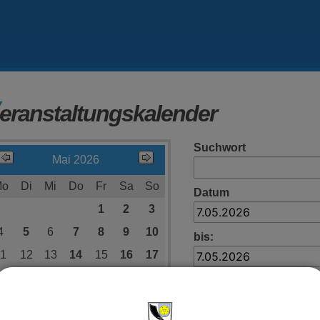
eranstaltungskalender
Suchwort
Mai 2026
Mo
Di
Mi
Do
Fr
Sa
So
Datum
1
2
3
4
5
6
7
8
9
10
bis:
11
12
13
14
15
16
17
18
19
20
21
22
23
24
25
26
27
28
29
30
31