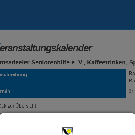
eranstaltungskalender
msadeeler Seniorenhilfe e. V., Kaffeetrinken,
Ra
schreibung:
Ra
rmin:
04
ück zur Übersicht
wnloads
Den gewählten Termin als VCS-Kalenderdatei downloaden