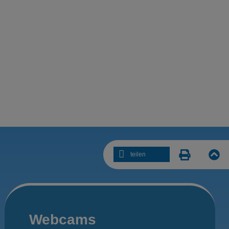
teilen
Webcams