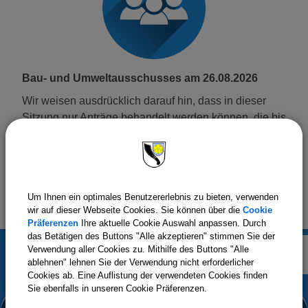
Bau- und Umweltausschusses am 26.08.2026
Wir weisen ausdrücklich darauf hin, dass in dieser
Sitzung nur Anträge behandelt werden können, die bis
spätestens Montag, 17.08.2026, in der Bauverwaltung
der Gemeinde eingegangen sind.
weiterlesen
Um Ihnen ein optimales Benutzererlebnis zu bieten, verwenden
wir auf dieser Webseite Cookies. Sie können über die
Cookie
Präferenzen
Ihre aktuelle Cookie Auswahl anpassen. Durch
das Betätigen des Buttons "Alle akzeptieren" stimmen Sie der
Verwendung aller Cookies zu. Mithilfe des Buttons "Alle
ablehnen" lehnen Sie der Verwendung nicht erforderlicher
Cookies ab. Eine Auflistung der verwendeten Cookies finden
Mehr
Sie ebenfalls in unseren Cookie Präferenzen.