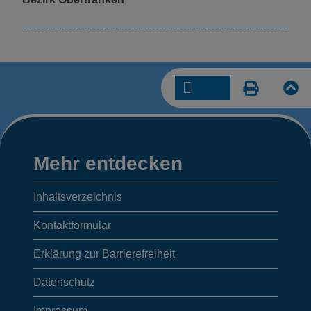
Mehr
Mehr entdecken
entdecken,
Inhaltsverzeichnis
Anschrift/
Kontaktformular
Öffnungszeiten
Erklärung zur Barrierefreiheit
Datenschutz
der
Impressum