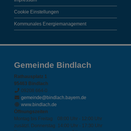
Gemeinde
Cookie Einstellungen
und
Kommunales Energiemanagement
Webcams
Gemeinde Bindlach
Rathausplatz 1
95463 Bindlach
09208 664-0
gemeinde@bindlach.bayern.de
www.bindlach.de
Öffnungszeiten
Montag bis Freitag 08:00 Uhr - 12:00 Uhr
zusätzl. Donnerstag 14:00 Uhr - 17:30 Uhr