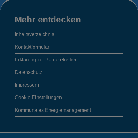
Mehr
Mehr entdecken
entdecken,
Inhaltsverzeichnis
Anschrift/
Kontaktformular
Öffnungszeiten
Erklärung zur Barrierefreiheit
Datenschutz
der
Impressum
Gemeinde
Cookie Einstellungen
und
Kommunales Energiemanagement
Webcams