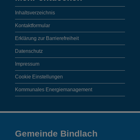
entdecken,
Inhaltsverzeichnis
Anschrift/
Kontaktformular
Öffnungszeiten
Erklärung zur Barrierefreiheit
Datenschutz
der
Impressum
Gemeinde
Cookie Einstellungen
und
Kommunales Energiemanagement
Webcams
Gemeinde Bindlach