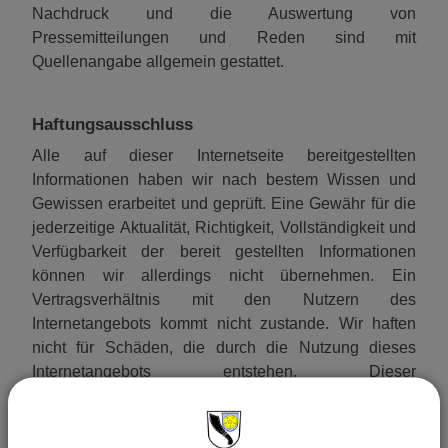
Nachdruck und die Auswertung von
Pressemitteilungen und Reden sind mit
Quellenangabe allgemein gestattet.
Haftungsausschluss
Alle auf dieser Internetseite bereitgestellten
Informationen haben wir nach bestem Wissen und
Gewissen erarbeitet und geprüft. Eine Gewähr für die
jederzeitige Aktualität, Richtigkeit, Vollständigkeit und
Verfügbarkeit der bereit gestellten Informationen
können wir allerdings nicht übernehmen. Ein
Vertragsverhältnis mit den Nutzern des
Internetangebots kommt nicht zustande. Wir haften
nicht für Schäden, die durch die Nutzung dieses
Internetangebots entstehen. Dieser
Haftungsausschluss gilt nicht, soweit die Vorschriften
des § 839 BGB (Haftung bei Amtspflichtverletzung)
einschlägig sind. Für etwaige Schäden, die beim