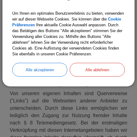
Aufrufen oder Herunterladen von Daten durch
Um Ihnen ein optimales Benutzererlebnis zu bieten, verwenden
Schadsoftware oder der Installation oder Nutzung von
wir auf dieser Webseite Cookies. Sie können über die
Cookie
Software verursacht werden, wird nicht gehaftet. Falls
Präferenzen
Ihre aktuelle Cookie Auswahl anpassen. Durch
im Einzelfall erforderlich: Der Haftungsausschluss gilt
das Betätigen des Buttons "Alle akzeptieren" stimmen Sie der
nicht für Informationen, die in den
Verwendung aller Cookies zu. Mithilfe des Buttons "Alle
ablehnen" lehnen Sie der Verwendung nicht erforderlicher
Anwendungsbereich der Europäischen
Cookies ab. Eine Auflistung der verwendeten Cookies finden
Dienstleistungsrichtlinie (Richtlinie 2006/123/EG –
Sie ebenfalls in unseren Cookie Präferenzen.
DLRL) fallen. Für diese Informationen wird die
Richtigkeit und Aktualität gewährleistet.
Alle akzeptieren
Alle ablehnen
Links und Verweise (Disclaimer)
Von unseren eigenen Inhalten sind Querverweise
("Links") auf die Webseiten anderer Anbieter zu
unterscheiden. Durch diese Links ermöglichen wir
lediglich den Zugang zur Nutzung fremder Inhalte
nach § 8 Telemediengesetz. Bei der erstmaligen
Verknüpfung mit diesen Internetangeboten haben wir